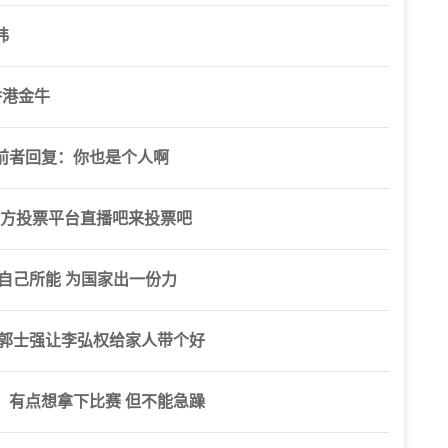
纬
香港金牛
前者回复：你也是个人啊
官方投票平台直播吧来投票吧
自己所能 为国家出一份力
 郭士强让李弘权给家人带个好
：有点想拿下比赛 但不能急躁