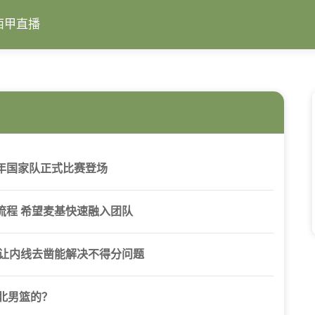
西甲直播
年国家队正式比赛登场
流程 希望麦基快速融入团队
 让内线去凿能解决不得分问题
北男篮的？