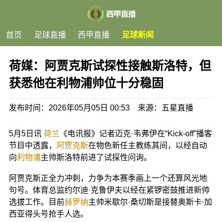
首页
足球直播
西甲直播
足球新闻
荷媒：阿贾克斯试探性接触斯洛特，但
获悉他在利物浦帅位十分稳固
发布时间：2026年05月05日 00:53 来源：五星直播
5月5日讯
荷兰
《电讯报》记者迈克·韦弗伊在“Kick-off”播客
节目中透露，
阿贾克斯
在物色新任主教练其间，以经自动
向
利物浦
主帅斯洛特前进了试探性问询。
阿贾克斯正全力冲刺，力争为本赛季画上一个还算风光地
句号。体育总监约尔迪·克鲁伊夫以经在紧锣密鼓推进新帅
选拔工作。目前
赫罗纳
主帅米歇尔·桑切斯是接替奥斯卡·加
西亚得头号抢手人选。