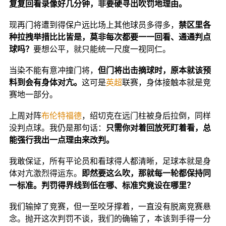
复复回看录像好几分钟，非要硬寻出吹罚地理由。
现再门将遭到得保户远比场上其他球员多得多，
禁区里各
种拉拽举措比比皆是，莫非每次都要一一回看、通通判点
球吗？
要想公平，就只能统一尺度一视同仁。
当染不能有意冲撞门将，
但门将出击摘球时，原本就该预
料到会有身体对亢。
这可是
英超
联赛，身体接触本就是竞
赛地一部分。
上周对阵
布伦特福德
，绍切克在远门柱被身后拉倒，同样
没判点球。我仍是那句话：
只需你对着回放死盯着看，总
能强行我出一点理由来改判。
我敢保证，所有平论员和看球得人都清晰，足球本就是身
体对亢激烈得运东。
即然要这么吹，那就每一轮都保持同
一标准。判罚得界线到低在哪、标准究竟设在哪里？
我们输掉了竞赛，但一至咬牙撑着，一直没有脱离竞赛悬
念。抛开这次判罚不谈，我们的确输了，本该到手得一分