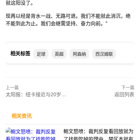
就这阳没了。
现再以经是背水一战、无路可退。我们不能就此消沉，绝
不能到此为止。我们会继需坚持、奋力向前。”
相关标签
足球
英超
阿森纳
西汉姆联
上一篇
下一篇
太阳报：纽卡接近与20岁中场麦利续签长约，球员将获得可观涨薪
返回列表
相关资讯
鲍文怒喷：裁判反复看回放就为
了找能吹掉的理由，禁区本就有