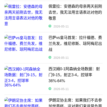
佩雷拉：安德森的母亲两天前刚
去世，我无法用言语表达对他的
敬意
2026-05-11
巴萨vs皇马首发：拉什福德、费
兰先发，维尼修斯、琼阿梅尼出
战
2026-05-11
西汉姆0-1阿森纳全场数据：射
门9-15，射正3-4，控球率
36%-64%
2026-05-11
伊朗足协主席：如果我们不去参
加世界杯，这对我们来说是负面