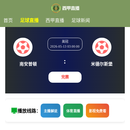
首页
足球直播
西甲直播
足球新闻
英冠
2026-05-13 03:00:00
:
南安普顿
米德尔
完赛
播放线路：
主播解说
体育直播
影视免费看